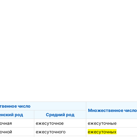
твенное число
Множественное число
нский род
Средний род
очная
ежесуточное
ежесуточные
очной
ежесуточного
ежесуточных