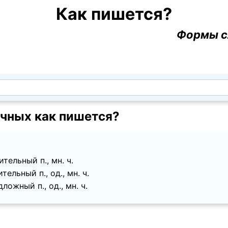
Как пишется?
Формы с
чных как пишется?
тельный п., мн. ч.
ельный п., од., мн. ч.
ложный п., од., мн. ч.