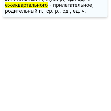
ежеквартального
- прилагательное,
родительный п., ср. p., од., ед. ч.