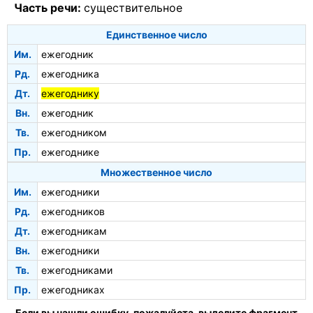
Часть речи:
существительное
Единственное число
Им.
ежегодник
Рд.
ежегодника
Дт.
ежегоднику
Вн.
ежегодник
Тв.
ежегодником
Пр.
ежегоднике
Множественное число
Им.
ежегодники
Рд.
ежегодников
Дт.
ежегодникам
Вн.
ежегодники
Тв.
ежегодниками
Пр.
ежегодниках
Если вы нашли ошибку, пожалуйста, выделите фрагмент