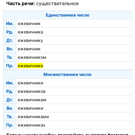
Часть речи:
существительное
Единственное число
Им.
ежевичник
Рд.
ежевичника
Дт.
ежевичнику
Вн.
ежевичник
Тв.
ежевичником
Пр.
ежевичнике
Множественное число
Им.
ежевичники
Рд.
ежевичников
Дт.
ежевичникам
Вн.
ежевичники
Тв.
ежевичниками
Пр.
ежевичниках
Если вы нашли ошибку, пожалуйста, выделите фрагмент