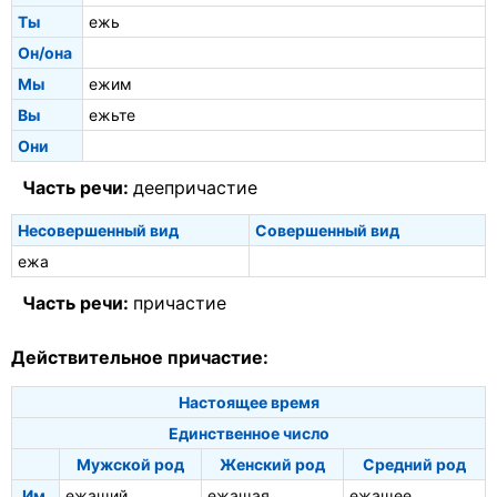
Ты
ежь
Он/она
Мы
ежим
Вы
ежьте
Они
Часть речи:
деепричастие
Несовершенный вид
Совершенный вид
ежа
Часть речи:
причастие
Действительное причастие:
Настоящее время
Единственное число
Мужской род
Женский род
Средний род
Им.
ежащий
ежащая
ежащее