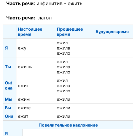
Часть речи:
инфинитив -
ежить
Часть речи:
глагол
Настоящее
Прошедшее
Будущее время
время
время
ежил
Я
ежу
ежила
ежило
ежил
Ты
ежишь
ежила
ежило
ежил
Он/
ежит
ежила
она
ежило
Мы
ежим
ежили
Вы
ежите
ежили
Они
ежат
ежили
Повелительное наклонение
Я