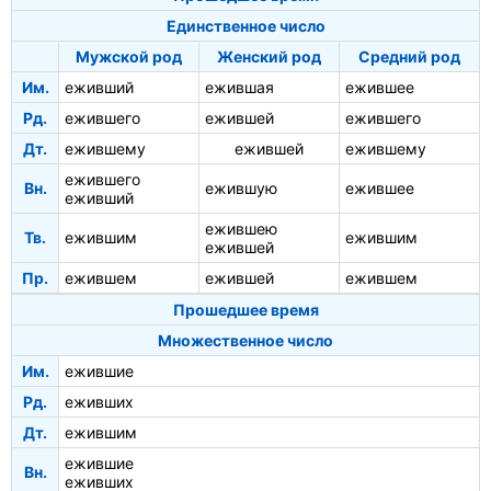
Единственное число
Мужской род
Женский род
Средний род
Им.
еживший
ежившая
ежившее
Рд.
ежившего
ежившей
ежившего
Дт.
ежившему
ежившей
ежившему
ежившего
Вн.
ежившую
ежившее
еживший
ежившею
Тв.
ежившим
ежившим
ежившей
Пр.
ежившем
ежившей
ежившем
Прошедшее время
Множественное число
Им.
ежившие
Рд.
еживших
Дт.
ежившим
ежившие
Вн.
еживших