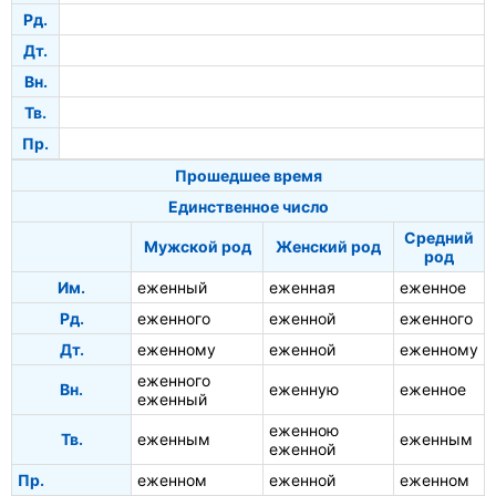
Рд.
Дт.
Вн.
Тв.
Пр.
Прошедшее время
Единственное число
Средний
Мужской род
Женский род
род
Им.
еженный
еженная
еженное
Рд.
еженного
еженной
еженного
Дт.
еженному
еженной
еженному
еженного
Вн.
еженную
еженное
еженный
еженною
Тв.
еженным
еженным
еженной
Пр.
еженном
еженной
еженном