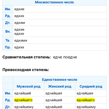
Множественное число
Им.
едкие
Рд.
едких
Дт.
едким
едкие
Вн.
едких
Тв.
едкими
Пр.
едких
Сравнительная степень:
едче
поедче
Превосходная степень:
Единственное число
Мужской род
Женский род
Средний род
Им.
едчайший
едчайшая
едчайшее
Рд.
едчайшего
едчайшей
едчайшего
Дт.
едчайшему
едчайшей
едчайшему