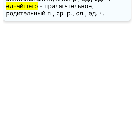
едчайшего
- прилагательное,
родительный п., ср. p., од., ед. ч.