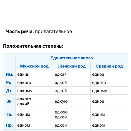
Часть речи:
прилагательное
Положительная степень:
Единственное число
Мужской род
Женский род
Средний род
Им.
едкий
едкая
едкое
Рд.
едкого
едкой
едкого
Дт.
едкому
едкой
едкому
едкого
Вн.
едкую
едкое
едкий
едкою
Тв.
едким
едким
едкой
Пр.
едком
едкой
едком