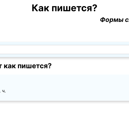
Как пишется?
Формы с
т как пишется?
 ч.