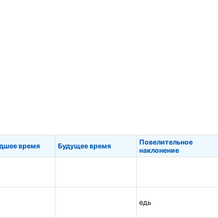
Повелительное
дшее время
Будущее время
наклонение
едь