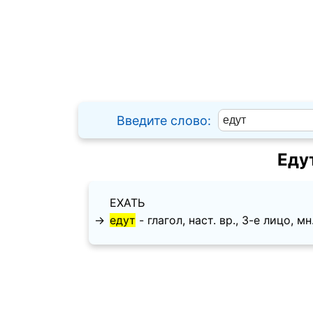
Введите слово:
Еду
ЕХАТЬ
→
едут
- глагол, наст. вр., 3-е лицо, мн.