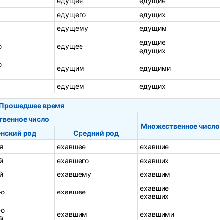
я
едущее
едущие
й
едущего
едущих
й
едущему
едущим
едущие
ю
едущее
едущих
ю
едущим
едущими
й
й
едущем
едущих
Прошедшее время
твенное число
Множественное число
нский род
Средний род
я
ехавшее
ехавшие
й
ехавшего
ехавших
й
ехавшему
ехавшим
ехавшие
ую
ехавшее
ехавших
ею
ехавшим
ехавшими
й