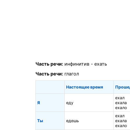
Часть речи:
инфинитив -
ехать
Часть речи:
глагол
Настоящее время
Проше
ехал
Я
еду
ехала
ехало
ехал
Ты
едешь
ехала
ехало