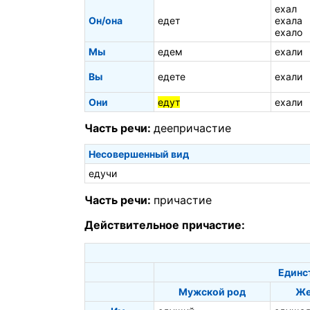
ехал
Он/она
едет
ехала
ехало
Мы
едем
ехали
Вы
едете
ехали
Они
едут
ехали
Часть речи:
деепричастие
Несовершенный вид
едучи
Часть речи:
причастие
Действительное причастие:
Единс
Мужской род
Же