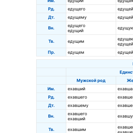
Им.
едущий
едуща
Рд.
едущего
едуще
Дт.
едущему
едуще
едущего
Вн.
едущу
едущий
едуще
Тв.
едущим
едуще
Пр.
едущем
едуще
Единс
Мужской род
Же
Им.
ехавший
ехавша
Рд.
ехавшего
ехавше
Дт.
ехавшему
ехавше
ехавшего
Вн.
ехавш
ехавший
ехавш
Тв.
ехавшим
ехавше