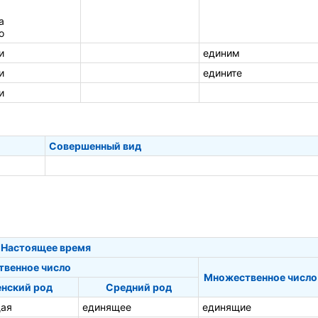
а
о
и
единим
и
едините
и
Совершенный вид
Настоящее время
твенное число
Множественное число
нский род
Средний род
ая
единящее
единящие