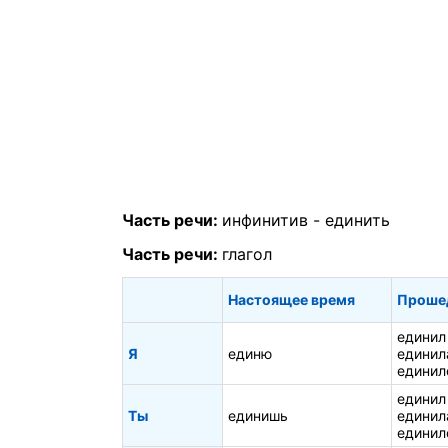
Часть речи:
инфинитив -
единить
Часть речи:
глагол
Настоящее время
Проше
единил
Я
единю
единил
единил
единил
Ты
единишь
единил
единил