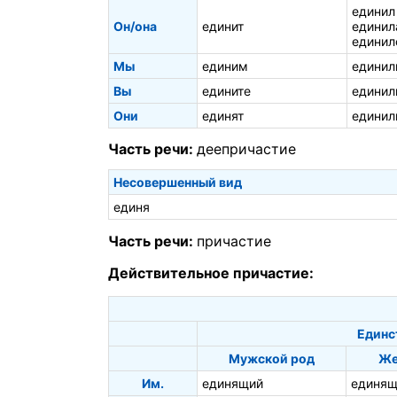
единил
Он/она
единит
единил
единил
Мы
единим
единил
Вы
едините
единил
Они
единят
единил
Часть речи:
деепричастие
Несовершенный вид
единя
Часть речи:
причастие
Действительное причастие:
Единс
Мужской род
Же
Им.
единящий
единящ