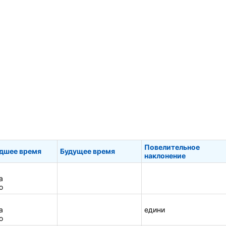
Повелительное
дшее время
Будущее время
наклонение
а
о
а
едини
о