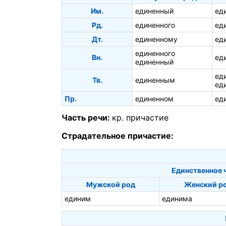
Им.
единенный
ед
Рд.
единенного
ед
Дт.
единенному
ед
единенного
Вн.
ед
единенный
ед
Тв.
единенным
ед
Пр.
единенном
ед
Часть речи:
кр. причастие
Страдательное причастие:
Единственное 
Мужской род
Женский р
единим
единима