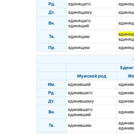
Рд.
единящего
единящ
Дт.
единящему
единящ
единящего
Вн.
единя
единящий
единя
Тв.
единящим
единящ
Пр.
единящем
единящ
Единс
Мужской род
Же
Им.
единивший
единив
Рд.
единившего
единив
Дт.
единившему
единив
единившего
Вн.
едини
единивший
едини
Тв.
единившим
единив