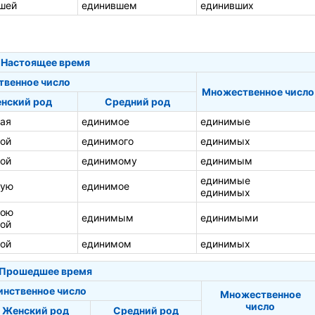
шей
единившем
единивших
Настоящее время
твенное число
Множественное число
нский род
Средний род
ая
единимое
единимые
ой
единимого
единимых
ой
единимому
единимым
единимые
мую
единимое
единимых
мою
единимым
единимыми
ой
ой
единимом
единимых
Прошедшее время
инственное число
Множественное
число
Женский род
Средний род