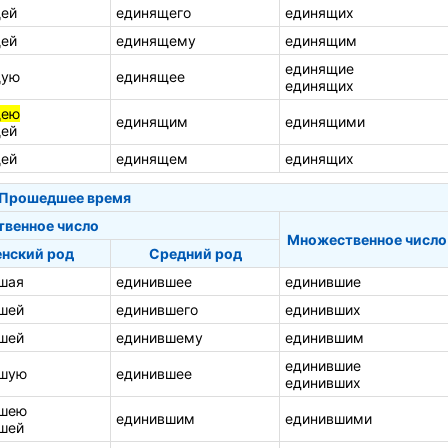
ей
единящего
единящих
ей
единящему
единящим
единящие
щую
единящее
единящих
щею
единящим
единящими
ей
ей
единящем
единящих
Прошедшее время
твенное число
Множественное число
нский род
Средний род
шая
единившее
единившие
шей
единившего
единивших
шей
единившему
единившим
единившие
вшую
единившее
единивших
вшею
единившим
единившими
шей