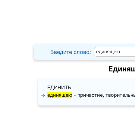
Введите слово:
Единящ
ЕДИНИТЬ
→
единящею
- причастие, творительный п