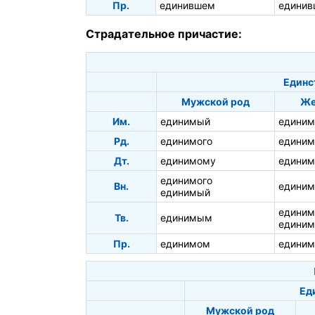
Пр.
единившем
единив
Страдательное причастие:
Единс
Мужской род
Же
Им.
единимый
единим
Рд.
единимого
единим
Дт.
единимому
единим
единимого
Вн.
едини
единимый
едини
Тв.
единимым
единим
Пр.
единимом
единим
Ед
Мужской род