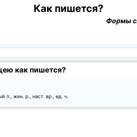
Как пишется?
Формы с
ею как пишется?
., жен. p., наст. вр., ед. ч.