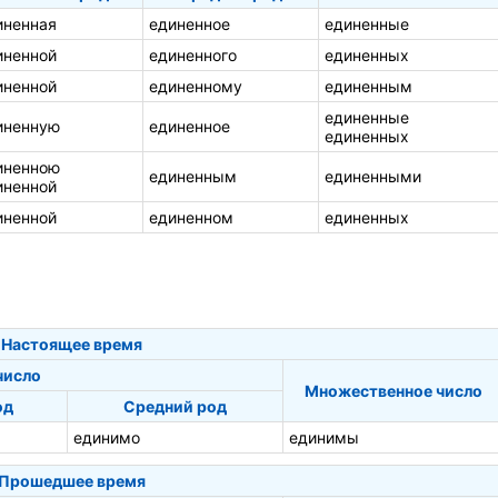
иненная
единенное
единенные
иненной
единенного
единенных
иненной
единенному
единенным
единенные
иненную
единенное
единенных
иненною
единенным
единенными
иненной
иненной
единенном
единенных
Настоящее время
число
Множественное число
од
Средний род
единимо
единимы
Прошедшее время