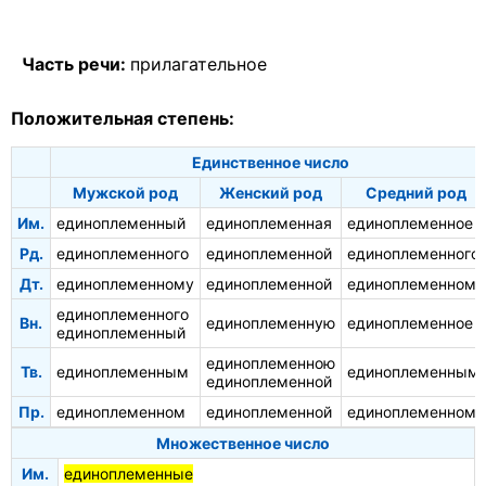
Часть речи:
прилагательное
Положительная степень:
Единственное число
Мужской род
Женский род
Средний род
Им.
единоплеменный
единоплеменная
единоплеменное
Рд.
единоплеменного
единоплеменной
единоплеменного
Дт.
единоплеменному
единоплеменной
единоплеменному
единоплеменного
Вн.
единоплеменную
единоплеменное
единоплеменный
единоплеменною
Тв.
единоплеменным
единоплеменным
единоплеменной
Пр.
единоплеменном
единоплеменной
единоплеменном
Множественное число
Им.
единоплеменные