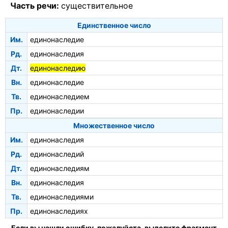
Часть речи:
существительное
Единственное число
Им.
единонаследие
Рд.
единонаследия
Дт.
единонаследию
Вн.
единонаследие
Тв.
единонаследием
Пр.
единонаследии
Множественное число
Им.
единонаследия
Рд.
единонаследий
Дт.
единонаследиям
Вн.
единонаследия
Тв.
единонаследиями
Пр.
единонаследиях
Если вы нашли ошибку, пожалуйста, выделите фрагмент