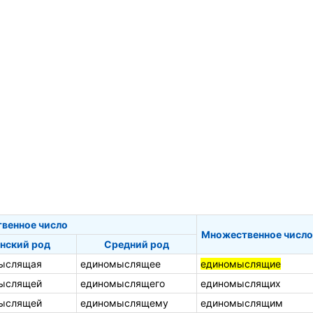
твенное число
Множественное число
нский род
Средний род
ыслящая
единомыслящее
единомыслящие
ыслящей
единомыслящего
единомыслящих
ыслящей
единомыслящему
единомыслящим