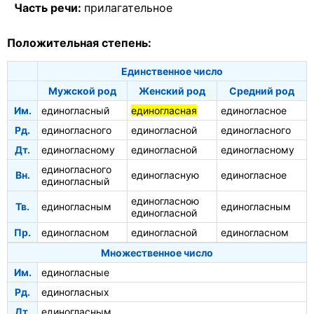
Часть речи:
прилагательное
Положительная степень:
Единственное число
Мужской род
Женский род
Средний род
Им.
единогласный
единогласная
единогласное
Рд.
единогласного
единогласной
единогласного
Дт.
единогласному
единогласной
единогласному
единогласного
Вн.
единогласную
единогласное
единогласный
единогласною
Тв.
единогласным
единогласным
единогласной
Пр.
единогласном
единогласной
единогласном
Множественное число
Им.
единогласные
Рд.
единогласных
Дт.
единогласным