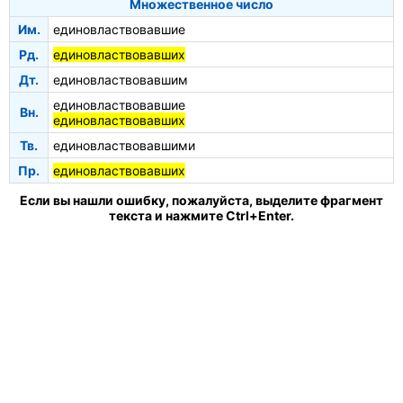
Множественное число
Им.
единовластвовавшие
Рд.
единовластвовавших
Дт.
единовластвовавшим
единовластвовавшие
Вн.
единовластвовавших
Тв.
единовластвовавшими
Пр.
единовластвовавших
Если вы нашли ошибку, пожалуйста, выделите фрагмент
текста и нажмите Ctrl+Enter.