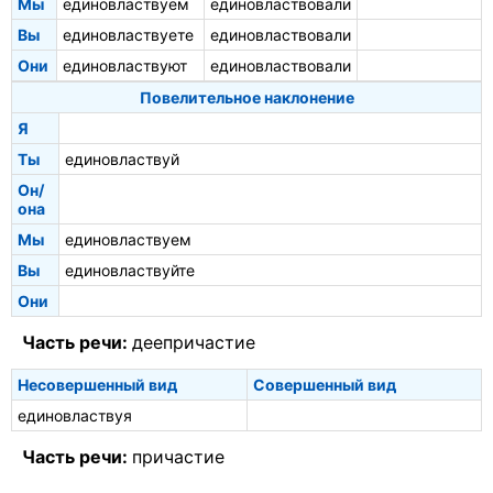
Мы
единовластвуем
единовластвовали
Вы
единовластвуете
единовластвовали
Они
единовластвуют
единовластвовали
Повелительное наклонение
Я
Ты
единовластвуй
Он/
она
Мы
единовластвуем
Вы
единовластвуйте
Они
Часть речи:
деепричастие
Несовершенный вид
Совершенный вид
единовластвуя
Часть речи:
причастие