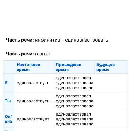
Часть речи:
инфинитив -
единовластвовать
Часть речи:
глагол
Настоящее
Прошедшее
Будущее
время
время
время
единовластвовал
Я
единовластвую
единовластвовала
единовластвовало
единовластвовал
Ты
единовластвуешь
единовластвовала
единовластвовало
единовластвовал
Он/
единовластвует
единовластвовала
она
единовластвовало