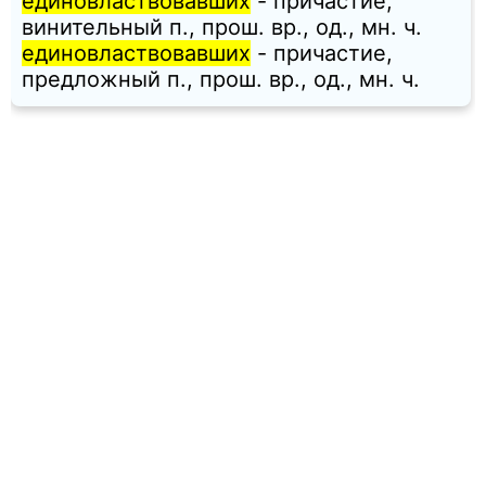
единовластвовавших
- причастие,
винительный п., прош. вр., од., мн. ч.
единовластвовавших
- причастие,
предложный п., прош. вр., од., мн. ч.