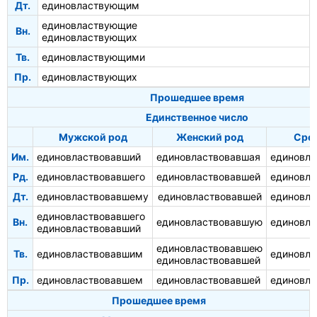
Дт.
единовластвующим
единовластвующие
Вн.
единовластвующих
Тв.
единовластвующими
Пр.
единовластвующих
Прошедшее время
Единственное число
Мужской род
Женский род
Сре
Им.
единовластвовавший
единовластвовавшая
единовла
Рд.
единовластвовавшего
единовластвовавшей
единовла
Дт.
единовластвовавшему
единовластвовавшей
единовл
единовластвовавшего
Вн.
единовластвовавшую
единовла
единовластвовавший
единовластвовавшею
Тв.
единовластвовавшим
единовл
единовластвовавшей
Пр.
единовластвовавшем
единовластвовавшей
единовл
Прошедшее время