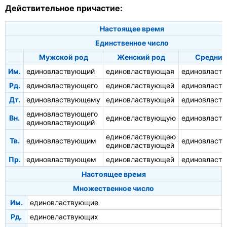
Действительное причастие:
Настоящее время
Единственное число
Мужской род
Женский род
Средний
Им.
единовластвующий
единовластвующая
единовласт
Рд.
единовластвующего
единовластвующей
единовласт
Дт.
единовластвующему
единовластвующей
единовласт
единовластвующего
Вн.
единовластвующую
единовласт
единовластвующий
единовластвующею
Тв.
единовластвующим
единовласт
единовластвующей
Пр.
единовластвующем
единовластвующей
единовласт
Настоящее время
Множественное число
Им.
единовластвующие
Рд.
единовластвующих