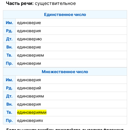
Часть речи:
существительное
Единственное число
Им.
единоверие
Рд.
единоверия
Дт.
единоверию
Вн.
единоверие
Тв.
единоверием
Пр.
единоверии
Множественное число
Им.
единоверия
Рд.
единоверий
Дт.
единовериям
Вн.
единоверия
Тв.
единовериями
Пр.
единовериях
Если вы нашли ошибку, пожалуйста, выделите фрагмент