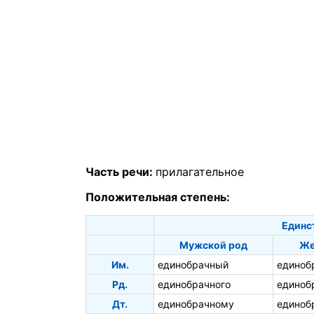
Часть речи:
прилагательное
Положительная степень:
Единс
Мужской род
Же
Им.
единобрачный
единоб
Рд.
единобрачного
единоб
Дт.
единобрачному
единоб