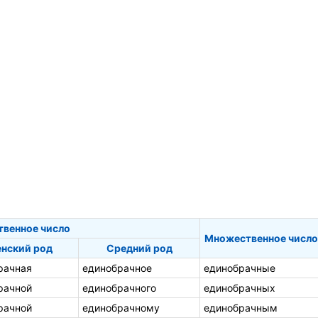
твенное число
Множественное число
нский род
Средний род
рачная
единобрачное
единобрачные
рачной
единобрачного
единобрачных
рачной
единобрачному
единобрачным