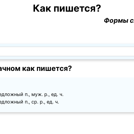
Как пишется?
Формы с
ачном как пишется?
дложный п., муж. p., ед. ч.
ложный п., ср. p., ед. ч.