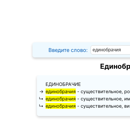
Введите слово:
Единобр
ЕДИНОБРАЧИЕ
→
единобрачия
- существительное, роди
↳
единобрачия
- существительное, имен
↳
единобрачия
- существительное, вини