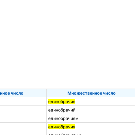
нное число
Множественное число
единобрачия
единобрачий
единобрачиям
единобрачия