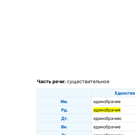
Часть речи:
существительное
Единстве
Им.
единобрачие
Рд.
единобрачия
Дт.
единобрачию
Вн.
единобрачие