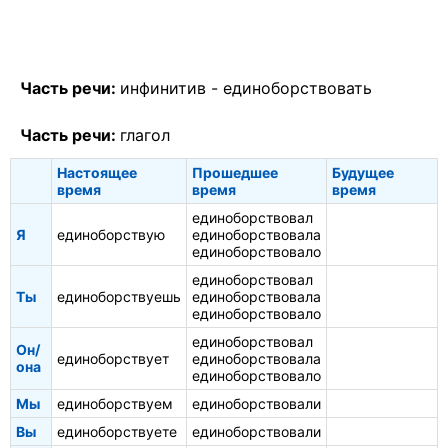
Часть речи:
инфинитив -
единоборствовать
Часть речи:
глагол
Настоящее
Прошедшее
Будущее
время
время
время
единоборствовал
Я
единоборствую
единоборствовала
единоборствовало
единоборствовал
Ты
единоборствуешь
единоборствовала
единоборствовало
единоборствовал
Он/
единоборствует
единоборствовала
она
единоборствовало
Мы
единоборствуем
единоборствовали
Вы
единоборствуете
единоборствовали