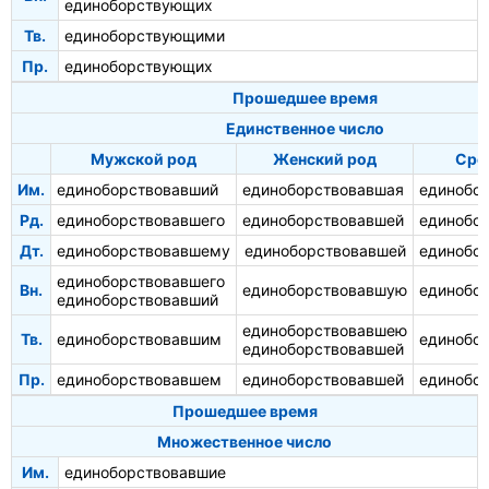
единоборствующих
Тв.
единоборствующими
Пр.
единоборствующих
Прошедшее время
Единственное число
Мужской род
Женский род
Сре
Им.
единоборствовавший
единоборствовавшая
единобо
Рд.
единоборствовавшего
единоборствовавшей
единобо
Дт.
единоборствовавшему
единоборствовавшей
единобо
единоборствовавшего
Вн.
единоборствовавшую
единобо
единоборствовавший
единоборствовавшею
Тв.
единоборствовавшим
единобо
единоборствовавшей
Пр.
единоборствовавшем
единоборствовавшей
единобо
Прошедшее время
Множественное число
Им.
единоборствовавшие