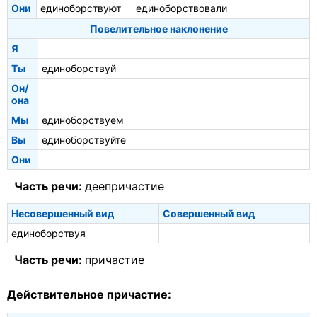
Они
единоборствуют
единоборствовали
Повелительное наклонение
Я
Ты
единоборствуй
Он/
она
Мы
единоборствуем
Вы
единоборствуйте
Они
Часть речи:
деепричастие
Несовершенный вид
Совершенный вид
единоборствуя
Часть речи:
причастие
Действительное причастие: