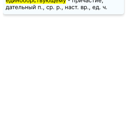
единоборствующему
- причастие,
дательный п., ср. p., наст. вр., ед. ч.