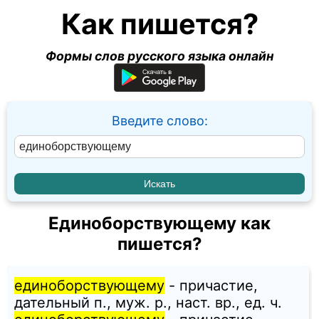
Как пишется?
Формы слов русского языка онлайн
Введите слово:
Единоборствующему как
пишется?
единоборствующему
- причастие,
дательный п., муж. p., наст. вр., ед. ч.