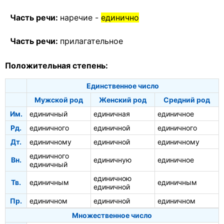
Часть речи:
наречие -
единично
Часть речи:
прилагательное
Положительная степень:
Единственное число
Мужской род
Женский род
Средний род
Им.
единичный
единичная
единичное
Рд.
единичного
единичной
единичного
Дт.
единичному
единичной
единичному
единичного
Вн.
единичную
единичное
единичный
единичною
Тв.
единичным
единичным
единичной
Пр.
единичном
единичной
единичном
Множественное число