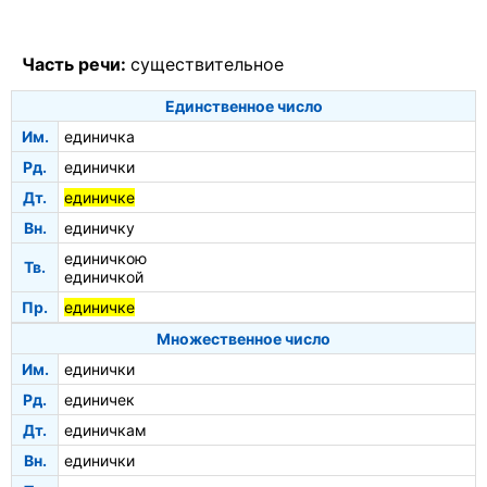
Часть речи:
существительное
Единственное число
Им.
единичка
Рд.
единички
Дт.
единичке
Вн.
единичку
единичкою
Тв.
единичкой
Пр.
единичке
Множественное число
Им.
единички
Рд.
единичек
Дт.
единичкам
Вн.
единички