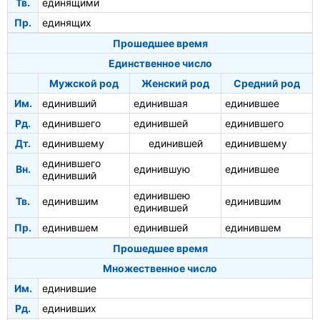
Тв.
единящими
Пр.
единящих
Прошедшее время
Единственное число
Мужской род
Женский род
Средний род
Им.
единивший
единившая
единившее
Рд.
единившего
единившей
единившего
Дт.
единившему
единившей
единившему
единившего
Вн.
единившую
единившее
единивший
единившею
Тв.
единившим
единившим
единившей
Пр.
единившем
единившей
единившем
Прошедшее время
Множественное число
Им.
единившие
Рд.
единивших