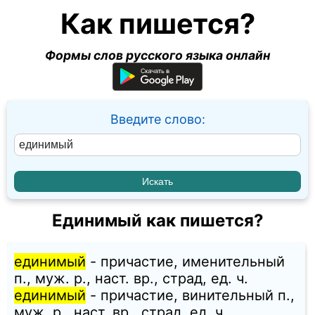
Как пишется?
Формы слов русского языка онлайн
Введите слово:
Единимый как пишется?
единимый
- причастие, именительный
п., муж. p., наст. вр., страд, ед. ч.
единимый
- причастие, винительный п.,
муж. p., наст. вр., страд, ед. ч.