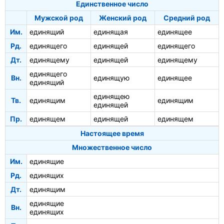
Единственное число
Мужской род
Женский род
Средний род
Им.
единящий
единящая
единящее
Рд.
единящего
единящей
единящего
Дт.
единящему
единящей
единящему
единящего
Вн.
единящую
единящее
единящий
единящею
Тв.
единящим
единящим
единящей
Пр.
единящем
единящей
единящем
Настоящее время
Множественное число
Им.
единящие
Рд.
единящих
Дт.
единящим
единящие
Вн.
единящих