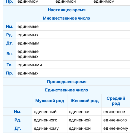
Пр.
единимом
единимой
единимом
Настоящее время
Множественное число
Им.
единимые
Рд.
единимых
Дт.
единимым
единимые
Вн.
единимых
Тв.
единимыми
Пр.
единимых
Прошедшее время
Единственное число
Средний
Мужской род
Женский род
род
Им.
единенный
единенная
единенное
Рд.
единенного
единенной
единенного
Дт.
единенному
единенной
единенному