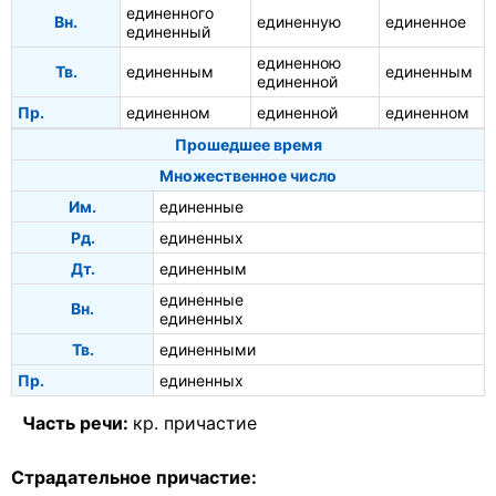
единенного
Вн.
единенную
единенное
единенный
единенною
Тв.
единенным
единенным
единенной
Пр.
единенном
единенной
единенном
Прошедшее время
Множественное число
Им.
единенные
Рд.
единенных
Дт.
единенным
единенные
Вн.
единенных
Тв.
единенными
Пр.
единенных
Часть речи:
кр. причастие
Страдательное причастие: