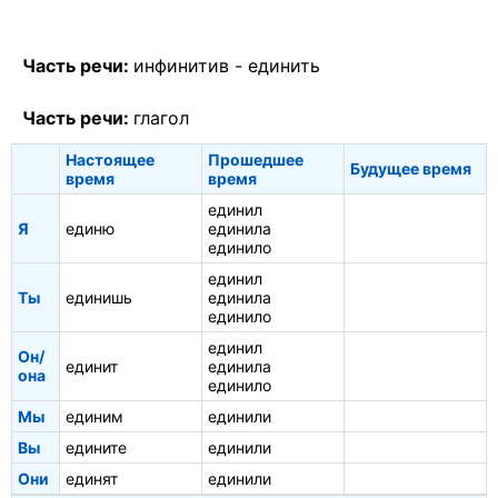
Часть речи:
инфинитив -
единить
Часть речи:
глагол
Настоящее
Прошедшее
Будущее время
время
время
единил
Я
единю
единила
единило
единил
Ты
единишь
единила
единило
единил
Он/
единит
единила
она
единило
Мы
единим
единили
Вы
едините
единили
Они
единят
единили