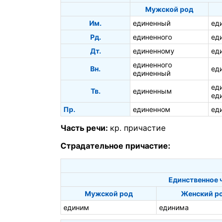
Мужской род
Им.
единенный
ед
Рд.
единенного
ед
Дт.
единенному
ед
единенного
Вн.
ед
единенный
ед
Тв.
единенным
ед
Пр.
единенном
ед
Часть речи:
кр. причастие
Страдательное причастие:
Единственное 
Мужской род
Женский р
единим
единима