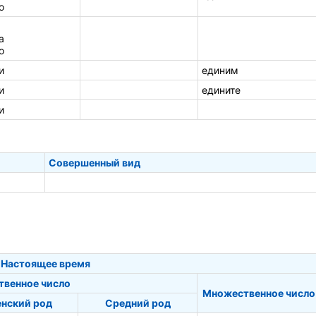
о
а
о
и
единим
и
едините
и
Совершенный вид
Настоящее время
твенное число
Множественное число
нский род
Средний род