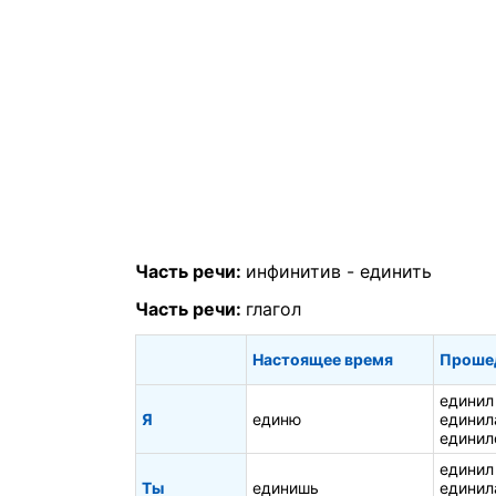
Часть речи:
инфинитив -
единить
Часть речи:
глагол
Настоящее время
Проше
единил
Я
единю
единил
единил
единил
Ты
единишь
единил