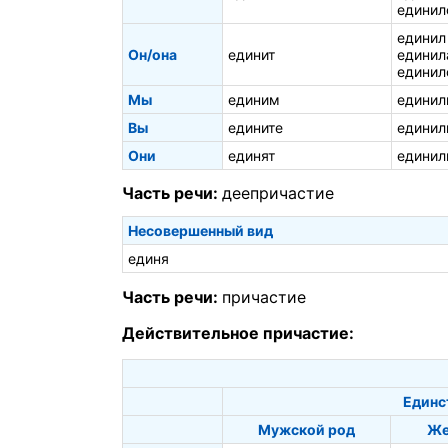
единил
единил
Он/она
единит
единил
единил
Мы
единим
единил
Вы
едините
единил
Они
единят
единил
Часть речи:
деепричастие
Несовершенный вид
единя
Часть речи:
причастие
Действительное причастие:
Единс
Мужской род
Же