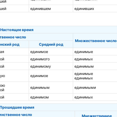
шей
шей
единившем
единивших
Настоящее время
твенное число
Множественное число
нский род
Средний род
ая
единимое
единимые
ой
единимого
единимых
ой
единимому
единимым
единимые
мую
единимое
единимых
мою
единимым
единимыми
ой
ой
единимом
единимых
Прошедшее время
инственное число
Множественное