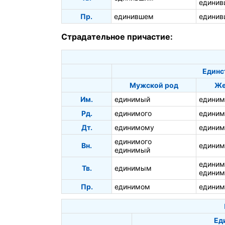
единив
Пр.
единившем
единив
Страдательное причастие:
Единс
Мужской род
Же
Им.
единимый
единим
Рд.
единимого
единим
Дт.
единимому
единим
единимого
Вн.
едини
единимый
едини
Тв.
единимым
единим
Пр.
единимом
единим
Ед