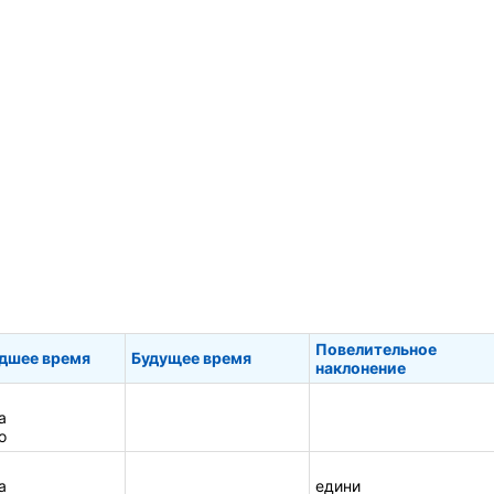
Повелительное
дшее время
Будущее время
наклонение
а
о
а
едини