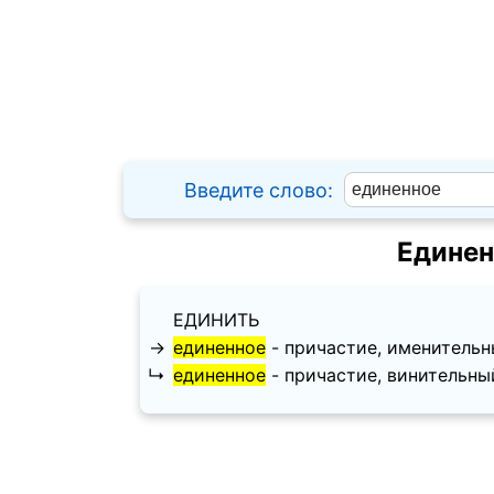
Введите слово:
Единен
ЕДИНИТЬ
→
единенное
- причастие, именительный 
↳
единенное
- причастие, винительный п