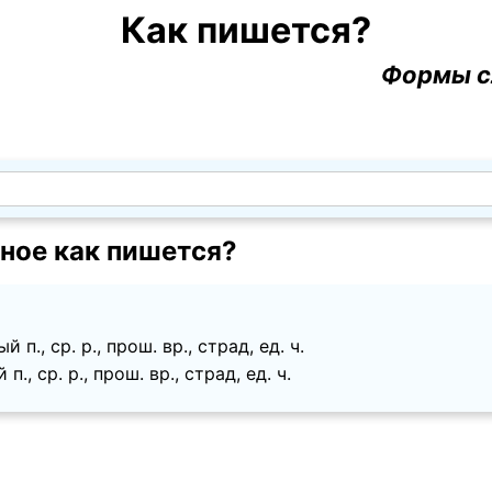
Как пишется?
Формы с
ное как пишется?
п., ср. p., прош. вр., страд, ед. ч.
., ср. p., прош. вр., страд, ед. ч.