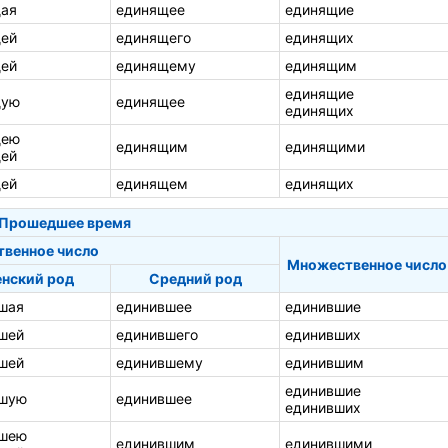
ая
единящее
единящие
ей
единящего
единящих
ей
единящему
единящим
единящие
щую
единящее
единящих
щею
единящим
единящими
ей
ей
единящем
единящих
Прошедшее время
твенное число
Множественное число
нский род
Средний род
шая
единившее
единившие
шей
единившего
единивших
шей
единившему
единившим
единившие
вшую
единившее
единивших
вшею
единившим
единившими