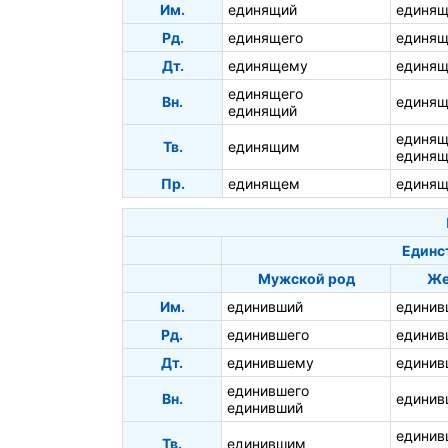
Им.
единящий
единящ
Рд.
единящего
единящ
Дт.
единящему
единящ
единящего
Вн.
единя
единящий
единя
Тв.
единящим
единящ
Пр.
единящем
единящ
Единс
Мужской род
Же
Им.
единивший
единив
Рд.
единившего
единив
Дт.
единившему
единив
единившего
Вн.
едини
единивший
едини
Тв.
единившим