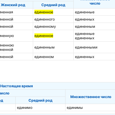
число
Женский род
Средний род
иненная
единенное
единенные
иненной
единенного
единенных
иненной
единенному
единенным
единенные
иненную
единенное
единенных
иненною
единенным
единенными
иненной
иненной
единенном
единенных
Настоящее время
число
Множественное число
од
Средний род
единимо
единимы