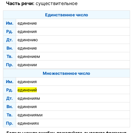
Часть речи:
существительное
Единственное число
Им.
единение
Рд.
единения
Дт.
единению
Вн.
единение
Тв.
единением
Пр.
единении
Множественное число
Им.
единения
Рд.
единений
Дт.
единениям
Вн.
единения
Тв.
единениями
Пр.
единениях
Если вы нашли ошибку, пожалуйста, выделите фрагмент