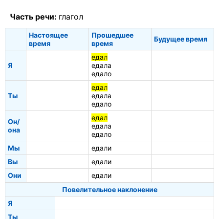
Часть речи:
глагол
Настоящее
Прошедшее
Будущее время
время
время
едал
Я
едала
едало
едал
Ты
едала
едало
едал
Он/
едала
она
едало
Мы
едали
Вы
едали
Они
едали
Повелительное наклонение
Я
Ты