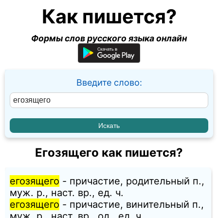
Как пишется?
Формы слов русского языка онлайн
Введите слово:
Егозящего как пишется?
егозящего
- причастие, родительный п.,
муж. p., наст. вр., ед. ч.
егозящего
- причастие, винительный п.,
муж. p., наст. вр., од., ед. ч.