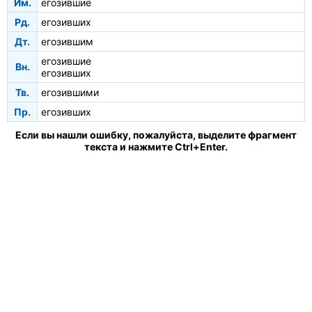
Им.
егозившие
Рд.
егозивших
Дт.
егозившим
егозившие
Вн.
егозивших
Тв.
егозившими
Пр.
егозивших
Если вы нашли ошибку, пожалуйста, выделите фрагмент
текста и нажмите Ctrl+Enter.