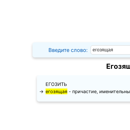
Введите слово:
Егозя
ЕГОЗИТЬ
→
егозящая
- причастие, именительный п