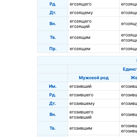
Рд.
егозящего
егозящ
Дт.
егозящему
егозящ
егозящего
Вн.
егозящ
егозящий
егозящ
Тв.
егозящим
егозящ
Пр.
егозящем
егозящ
Единс
Мужской род
Же
Им.
егозивший
егозив
Рд.
егозившего
егозив
Дт.
егозившему
егозив
егозившего
Вн.
егозив
егозивший
егозив
Тв.
егозившим
егозив