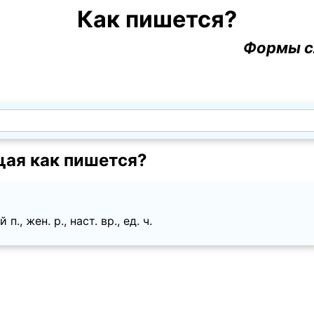
Как пишется?
Формы с
щая как пишется?
., жен. p., наст. вр., ед. ч.