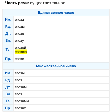
Часть речи:
существительное
Единственное число
Им.
егоза
Рд.
егозы
Дт.
егозе
Вн.
егозу
егозой
Тв.
егозою
Пр.
егозе
Множественное число
Им.
егозы
Рд.
егоз
Дт.
егозам
Вн.
егоз
Тв.
егозами
Пр.
егозах