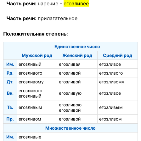
Часть речи:
наречие -
егозливее
Часть речи:
прилагательное
Положительная степень:
Единственное число
Мужской род
Женский род
Средний род
Им.
егозливый
егозливая
егозливое
Рд.
егозливого
егозливой
егозливого
Дт.
егозливому
егозливой
егозливому
егозливого
Вн.
егозливую
егозливое
егозливый
егозливою
Тв.
егозливым
егозливым
егозливой
Пр.
егозливом
егозливой
егозливом
Множественное число
Им.
егозливые