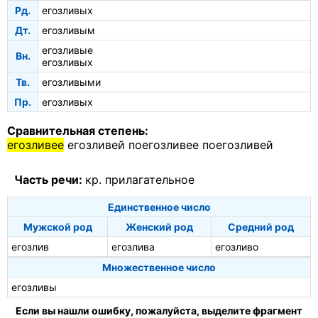
Рд.
егозливых
Дт.
егозливым
егозливые
Вн.
егозливых
Тв.
егозливыми
Пр.
егозливых
Сравнительная степень:
егозливее
егозливей
поегозливее
поегозливей
Часть речи:
кр. прилагательное
Единственное число
Мужской род
Женский род
Средний род
егозлив
егозлива
егозливо
Множественное число
егозливы
Если вы нашли ошибку, пожалуйста, выделите фрагмент