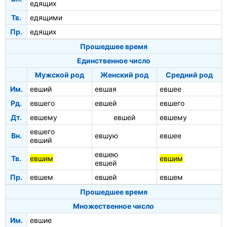
едящих
Тв.
едящими
Пр.
едящих
Прошедшее время
Единственное число
Мужской род
Женский род
Средний род
Им.
евший
евшая
евшее
Рд.
евшего
евшей
евшего
Дт.
евшему
евшей
евшему
евшего
Вн.
евшую
евшее
евший
евшею
Тв.
евшим
евшим
евшей
Пр.
евшем
евшей
евшем
Прошедшее время
Множественное число
Им.
евшие