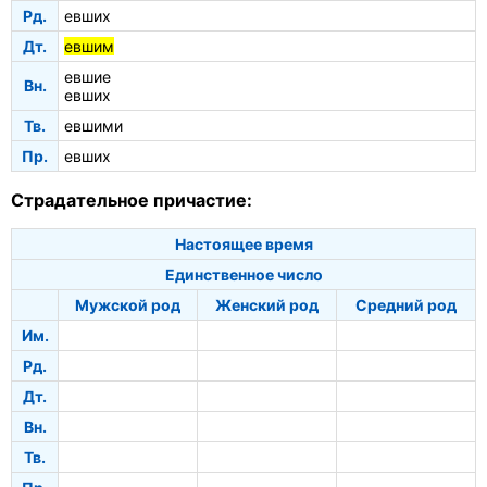
Рд.
евших
Дт.
евшим
евшие
Вн.
евших
Тв.
евшими
Пр.
евших
Страдательное причастие:
Настоящее время
Единственное число
Мужской род
Женский род
Средний род
Им.
Рд.
Дт.
Вн.
Тв.