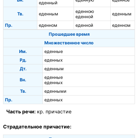
еденный
еденною
Тв.
еденным
еденным
еденной
Пр.
еденном
еденной
еденном
Прошедшее время
Множественное число
Им.
еденные
Рд.
еденных
Дт.
еденным
еденные
Вн.
еденных
Тв.
еденными
Пр.
еденных
Часть речи:
кр. причастие
Страдательное причастие: