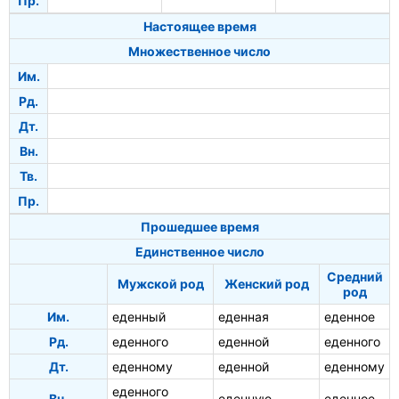
Пр.
Настоящее время
Множественное число
Им.
Рд.
Дт.
Вн.
Тв.
Пр.
Прошедшее время
Единственное число
Средний
Мужской род
Женский род
род
Им.
еденный
еденная
еденное
Рд.
еденного
еденной
еденного
Дт.
еденному
еденной
еденному
еденного
Вн.
еденную
еденное