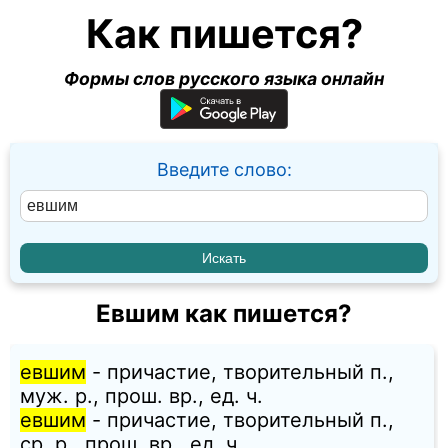
Как пишется?
Формы слов русского языка онлайн
Введите слово:
Евшим как пишется?
евшим
- причастие, творительный п.,
муж. p., прош. вр., ед. ч.
евшим
- причастие, творительный п.,
ср. p., прош. вр., ед. ч.