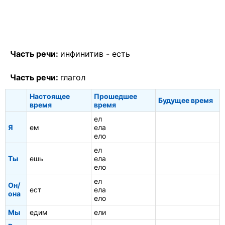
Часть речи:
инфинитив -
есть
Часть речи:
глагол
Настоящее
Прошедшее
Будущее время
время
время
ел
Я
ем
ела
ело
ел
Ты
ешь
ела
ело
ел
Он/
ест
ела
она
ело
Мы
едим
ели