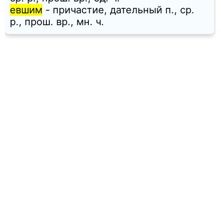
евшим
- причастие, дательный п., ср.
p., прош. вр., мн. ч.