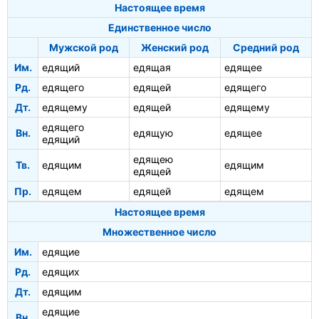
Настоящее время
Единственное число
Мужской род
Женский род
Средний род
Им.
едящий
едящая
едящее
Рд.
едящего
едящей
едящего
Дт.
едящему
едящей
едящему
едящего
Вн.
едящую
едящее
едящий
едящею
Тв.
едящим
едящим
едящей
Пр.
едящем
едящей
едящем
Настоящее время
Множественное число
Им.
едящие
Рд.
едящих
Дт.
едящим
едящие
Вн.