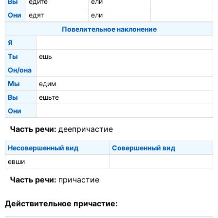
Вы
едите
ели
Они
едят
ели
Повелительное наклонение
Я
Ты
ешь
Он/она
Мы
едим
Вы
ешьте
Они
Часть речи:
деепричастие
Несовершенный вид
Совершенный вид
евши
Часть речи:
причастие
Действительное причастие: