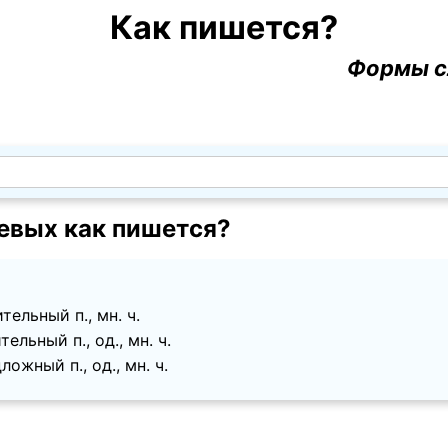
Как пишется?
Формы с
евых как пишется?
тельный п., мн. ч.
ельный п., од., мн. ч.
ожный п., од., мн. ч.