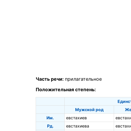
Часть речи:
прилагательное
Положительная степень:
Единс
Мужской род
Же
Им.
евстахиев
евстах
Рд.
евстахиева
евстах