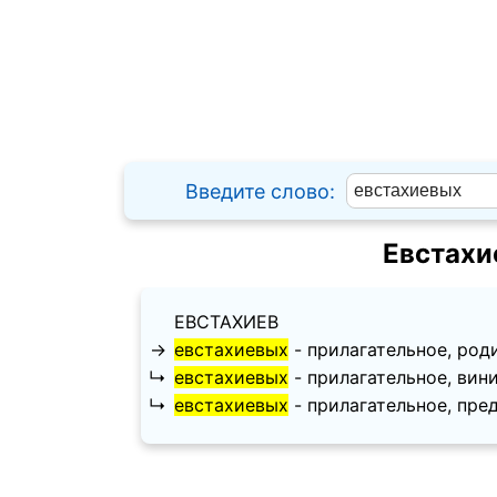
Введите слово:
Евстахи
ЕВСТАХИЕВ
→
евстахиевых
- прилагательное, роди
↳
евстахиевых
- прилагательное, винит
↳
евстахиевых
- прилагательное, предл