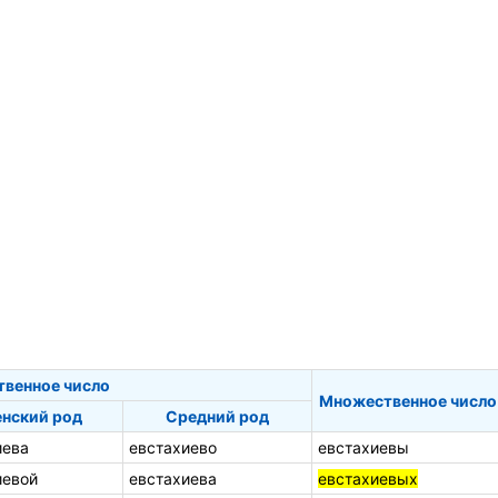
твенное число
Множественное число
нский род
Средний род
иева
евстахиево
евстахиевы
иевой
евстахиева
евстахиевых