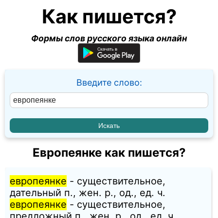
Как пишется?
Формы слов русского языка онлайн
Введите слово:
Европеянке как пишется?
европеянке
- существительное,
дательный п., жен. p., од., ед. ч.
европеянке
- существительное,
предложный п., жен. p., од., ед. ч.