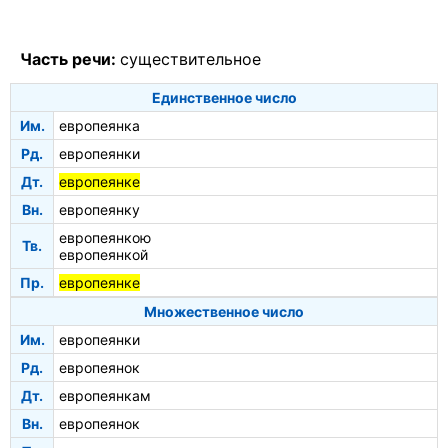
Часть речи:
существительное
Единственное число
Им.
европеянка
Рд.
европеянки
Дт.
европеянке
Вн.
европеянку
европеянкою
Тв.
европеянкой
Пр.
европеянке
Множественное число
Им.
европеянки
Рд.
европеянок
Дт.
европеянкам
Вн.
европеянок