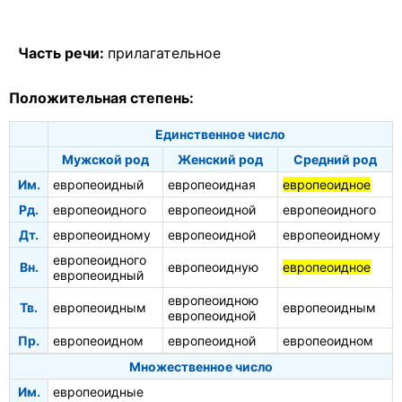
Часть речи:
прилагательное
Положительная степень:
Единственное число
Мужской род
Женский род
Средний род
Им.
европеоидный
европеоидная
европеоидное
Рд.
европеоидного
европеоидной
европеоидного
Дт.
европеоидному
европеоидной
европеоидному
европеоидного
Вн.
европеоидную
европеоидное
европеоидный
европеоидною
Тв.
европеоидным
европеоидным
европеоидной
Пр.
европеоидном
европеоидной
европеоидном
Множественное число
Им.
европеоидные