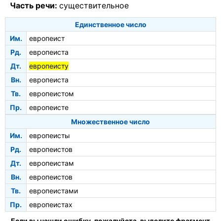
Часть речи:
существительное
Единственное число
Им.
европеист
Рд.
европеиста
Дт.
европеисту
Вн.
европеиста
Тв.
европеистом
Пр.
европеисте
Множественное число
Им.
европеисты
Рд.
европеистов
Дт.
европеистам
Вн.
европеистов
Тв.
европеистами
Пр.
европеистах
Если вы нашли ошибку, пожалуйста, выделите фрагмент