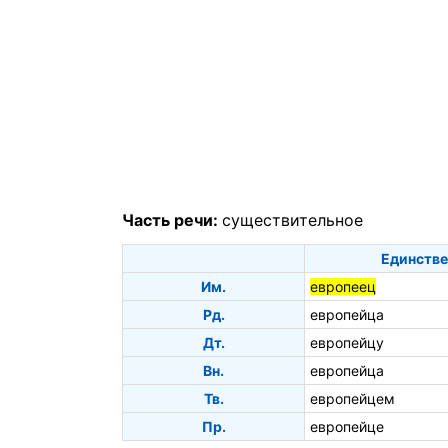
Часть речи:
существительное
Единстве
Им.
европеец
Рд.
европейца
Дт.
европейцу
Вн.
европейца
Тв.
европейцем
Пр.
европейце