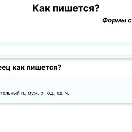
Как пишется?
Формы с
еец как пишется?
льный п., муж. p., од., ед. ч.