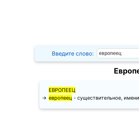
Введите слово:
Европ
ЕВРОПЕЕЦ
→
европеец
- существительное, имените