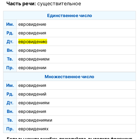
Часть речи:
существительное
Единственное число
Им.
евровидение
Рд.
евровидения
Дт.
евровидению
Вн.
евровидение
Тв.
евровидением
Пр.
евровидении
Множественное число
Им.
евровидения
Рд.
евровидений
Дт.
евровидениям
Вн.
евровидения
Тв.
евровидениями
Пр.
евровидениях
Если вы нашли ошибку, пожалуйста, выделите фрагмент