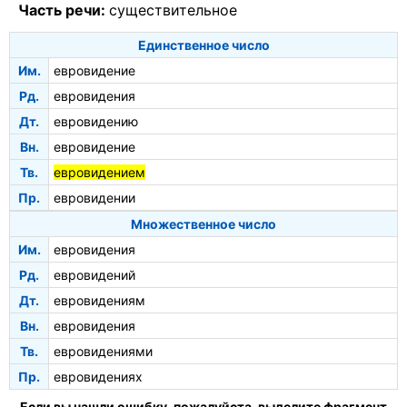
Часть речи:
существительное
Единственное число
Им.
евровидение
Рд.
евровидения
Дт.
евровидению
Вн.
евровидение
Тв.
евровидением
Пр.
евровидении
Множественное число
Им.
евровидения
Рд.
евровидений
Дт.
евровидениям
Вн.
евровидения
Тв.
евровидениями
Пр.
евровидениях
Если вы нашли ошибку, пожалуйста, выделите фрагмент