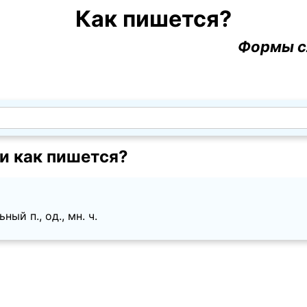
Как пишется?
Формы с
и как пишется?
ый п., од., мн. ч.