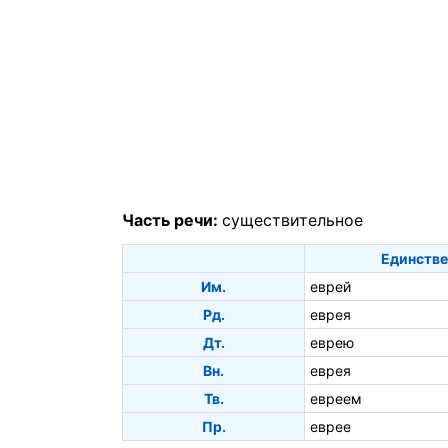
Часть речи:
существительное
Единстве
Им.
еврей
Рд.
еврея
Дт.
еврею
Вн.
еврея
Тв.
евреем
Пр.
еврее