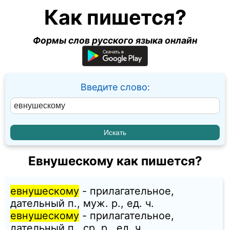
Как пишется?
Формы слов русского языка онлайн
Введите слово:
Евнушескому как пишется?
евнушескому
- прилагательное,
дательный п., муж. p., ед. ч.
евнушескому
- прилагательное,
дательный п., ср. p., ед. ч.