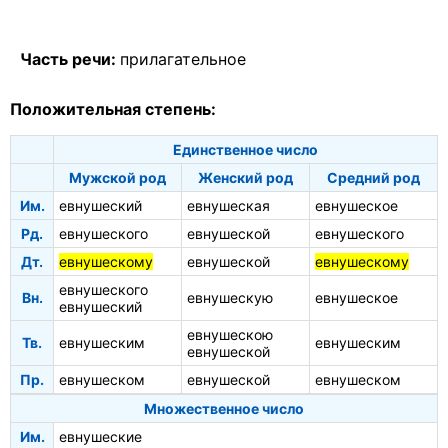
Часть речи:
прилагательное
Положительная степень:
Единственное число
Мужской род
Женский род
Средний род
Им.
евнушеский
евнушеская
евнушеское
Рд.
евнушеского
евнушеской
евнушеского
Дт.
евнушескому
евнушеской
евнушескому
евнушеского
Вн.
евнушескую
евнушеское
евнушеский
евнушескою
Тв.
евнушеским
евнушеским
евнушеской
Пр.
евнушеском
евнушеской
евнушеском
Множественное число
Им.
евнушеские