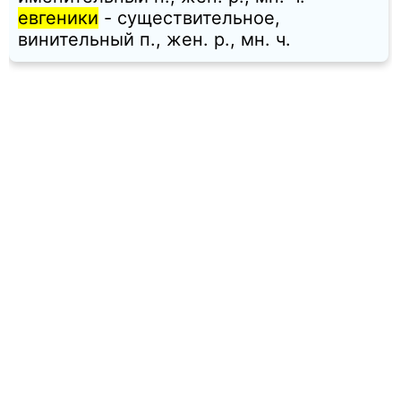
евгеники
- существительное,
винительный п., жен. p., мн. ч.