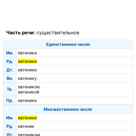
Часть речи:
существительное
Единственное число
Им.
евгеника
Рд.
евгеники
Дт.
евгенике
Вн.
евгенику
евгеникою
Тв.
евгеникой
Пр.
евгенике
Множественное число
Им.
евгеники
Рд.
евгеник
Дт.
евгеникам