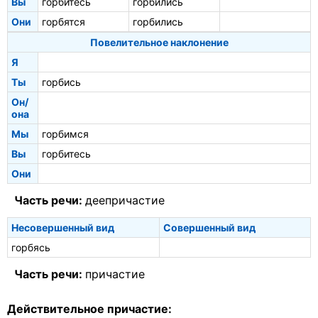
Вы
горбитесь
горбились
Они
горбятся
горбились
Повелительное наклонение
Я
Ты
горбись
Он/
она
Мы
горбимся
Вы
горбитесь
Они
Часть речи:
деепричастие
Несовершенный вид
Совершенный вид
горбясь
Часть речи:
причастие
Действительное причастие: