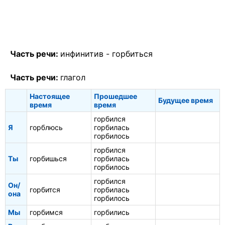
Часть речи:
инфинитив -
горбиться
Часть речи:
глагол
Настоящее
Прошедшее
Будущее время
время
время
горбился
Я
горблюсь
горбилась
горбилось
горбился
Ты
горбишься
горбилась
горбилось
горбился
Он/
горбится
горбилась
она
горбилось
Мы
горбимся
горбились