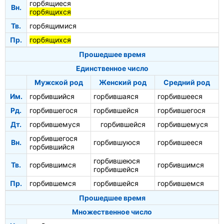
горбящиеся
Вн.
горбящихся
Тв.
горбящимися
Пр.
горбящихся
Прошедшее время
Единственное число
Мужской род
Женский род
Средний род
Им.
горбившийся
горбившаяся
горбившееся
Рд.
горбившегося
горбившейся
горбившегося
Дт.
горбившемуся
горбившейся
горбившемуся
горбившегося
Вн.
горбившуюся
горбившееся
горбившийся
горбившеюся
Тв.
горбившимся
горбившимся
горбившейся
Пр.
горбившемся
горбившейся
горбившемся
Прошедшее время
Множественное число