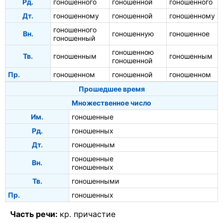
Рд.
гоношенного
гоношенной
гоношенного
Дт.
гоношенному
гоношенной
гоношенному
гоношенного
Вн.
гоношенную
гоношенное
гоношенный
гоношенною
Тв.
гоношенным
гоношенным
гоношенной
Пр.
гоношенном
гоношенной
гоношенном
Прошедшее время
Множественное число
Им.
гоношенные
Рд.
гоношенных
Дт.
гоношенным
гоношенные
Вн.
гоношенных
Тв.
гоношенными
Пр.
гоношенных
Часть речи:
кр. причастие