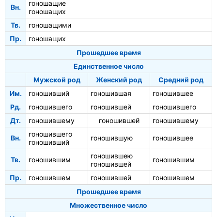
гоношащие
Вн.
гоношащих
Тв.
гоношащими
Пр.
гоношащих
Прошедшее время
Единственное число
Мужской род
Женский род
Средний род
Им.
гоношивший
гоношившая
гоношившее
Рд.
гоношившего
гоношившей
гоношившего
Дт.
гоношившему
гоношившей
гоношившему
гоношившего
Вн.
гоношившую
гоношившее
гоношивший
гоношившею
Тв.
гоношившим
гоношившим
гоношившей
Пр.
гоношившем
гоношившей
гоношившем
Прошедшее время
Множественное число