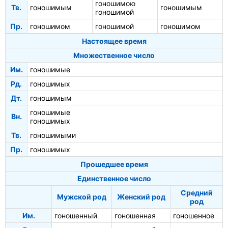
гоношимою
Тв.
гоношимым
гоношимым
гоношимой
Пр.
гоношимом
гоношимой
гоношимом
Настоящее время
Множественное число
Им.
гоношимые
Рд.
гоношимых
Дт.
гоношимым
гоношимые
Вн.
гоношимых
Тв.
гоношимыми
Пр.
гоношимых
Прошедшее время
Единственное число
Средний
Мужской род
Женский род
род
Им.
гоношенный
гоношенная
гоношенное