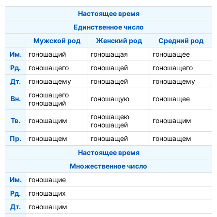
Настоящее время
Единственное число
Мужской род
Женский род
Средний род
Им.
гоношащий
гоношащая
гоношащее
Рд.
гоношащего
гоношащей
гоношащего
Дт.
гоношащему
гоношащей
гоношащему
гоношащего
Вн.
гоношащую
гоношащее
гоношащий
гоношащею
Тв.
гоношащим
гоношащим
гоношащей
Пр.
гоношащем
гоношащей
гоношащем
Настоящее время
Множественное число
Им.
гоношащие
Рд.
гоношащих
Дт.
гоношащим