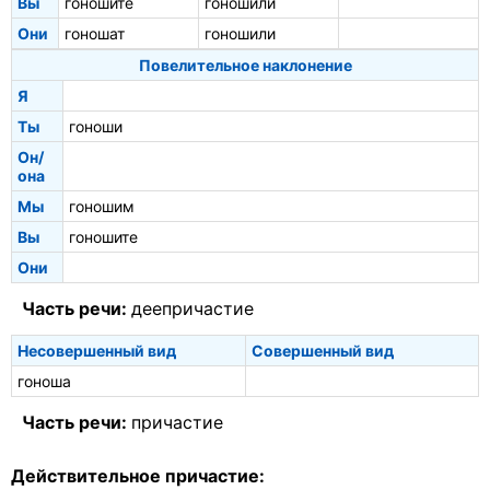
Вы
гоношите
гоношили
Они
гоношат
гоношили
Повелительное наклонение
Я
Ты
гоноши
Он/
она
Мы
гоношим
Вы
гоношите
Они
Часть речи:
деепричастие
Несовершенный вид
Совершенный вид
гоноша
Часть речи:
причастие
Действительное причастие: