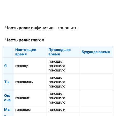
Часть речи:
инфинитив -
гоношить
Часть речи:
глагол
Настоящее
Прошедшее
Будущее время
время
время
гоношил
Я
гоношу
гоношила
гоношило
гоношил
Ты
гоношишь
гоношила
гоношило
гоношил
Он/
гоношит
гоношила
она
гоношило
Мы
гоношим
гоношили