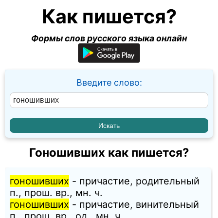
Как пишется?
Формы слов русского языка онлайн
Введите слово:
Гоношивших как пишется?
гоношивших
- причастие, родительный
п., прош. вр., мн. ч.
гоношивших
- причастие, винительный
п., прош. вр., од., мн. ч.