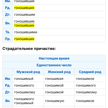
Им.
гоношившие
Рд.
гоношивших
Дт.
гоношившим
гоношившие
Вн.
гоношивших
Тв.
гоношившими
Пр.
гоношивших
Страдательное причастие:
Настоящее время
Единственное число
Мужской род
Женский род
Средний род
Им.
гоношимый
гоношимая
гоношимое
Рд.
гоношимого
гоношимой
гоношимого
Дт.
гоношимому
гоношимой
гоношимому
гоношимого
Вн.
гоношимую
гоношимое
гоношимый