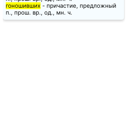
гоношивших
- причастие, предложный
п., прош. вр., од., мн. ч.