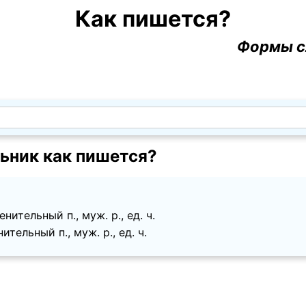
Как пишется?
Формы с
ьник как пишется?
ительный п., муж. p., ед. ч.
тельный п., муж. p., ед. ч.