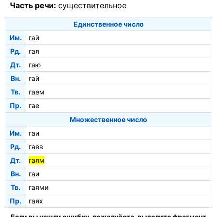
Часть речи:
существительное
Единственное число
Им.
гай
Рд.
гая
Дт.
гаю
Вн.
гай
Тв.
гаем
Пр.
гае
Множественное число
Им.
гаи
Рд.
гаев
Дт.
гаям
Вн.
гаи
Тв.
гаями
Пр.
гаях
Если вы нашли ошибку, пожалуйста, выделите фрагмент