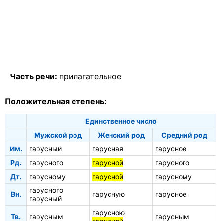
Часть речи:
прилагательное
Положительная степень:
Единственное число
Мужской род
Женский род
Средний род
Им.
гарусный
гарусная
гарусное
Рд.
гарусного
гарусной
гарусного
Дт.
гарусному
гарусной
гарусному
гарусного
Вн.
гарусную
гарусное
гарусный
гарусною
Тв.
гарусным
гарусным
гарусной