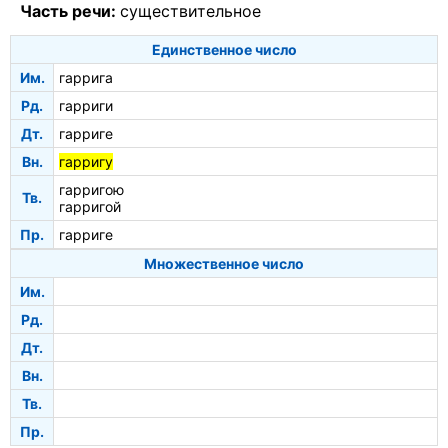
Часть речи:
существительное
Единственное число
Им.
гаррига
Рд.
гарриги
Дт.
гарриге
Вн.
гарригу
гарригою
Тв.
гарригой
Пр.
гарриге
Множественное число
Им.
Рд.
Дт.
Вн.
Тв.
Пр.