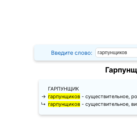
Введите слово:
Гарпунщ
ГАРПУНЩИК
→
гарпунщиков
- существительное, род
↳
гарпунщиков
- существительное, вин