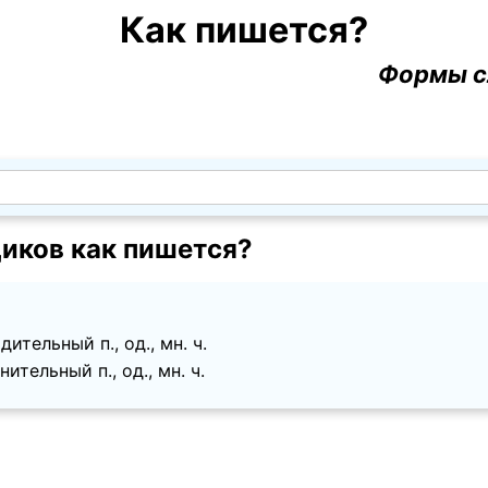
Как пишется?
Формы с
иков как пишется?
ительный п., од., мн. ч.
ительный п., од., мн. ч.