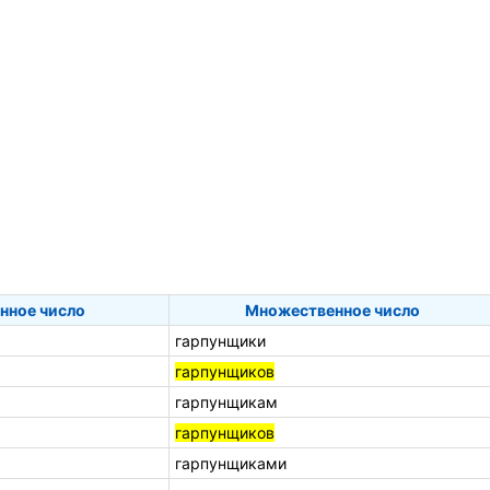
нное число
Множественное число
гарпунщики
гарпунщиков
гарпунщикам
гарпунщиков
гарпунщиками