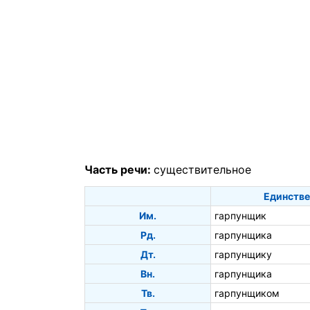
Часть речи:
существительное
Единстве
Им.
гарпунщик
Рд.
гарпунщика
Дт.
гарпунщику
Вн.
гарпунщика
Тв.
гарпунщиком