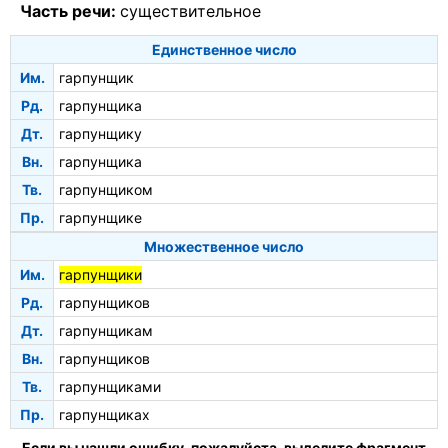
Часть речи:
существительное
Единственное число
Им.
гарпунщик
Рд.
гарпунщика
Дт.
гарпунщику
Вн.
гарпунщика
Тв.
гарпунщиком
Пр.
гарпунщике
Множественное число
Им.
гарпунщики
Рд.
гарпунщиков
Дт.
гарпунщикам
Вн.
гарпунщиков
Тв.
гарпунщиками
Пр.
гарпунщиках
Если вы нашли ошибку, пожалуйста, выделите фрагмент