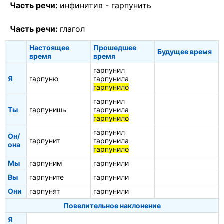
Часть речи:
инфинитив -
гарпунить
Часть речи:
глагол
Настоящее
Прошедшее
Будущее время
время
время
гарпунил
Я
гарпуню
гарпунила
гарпунило
гарпунил
Ты
гарпунишь
гарпунила
гарпунило
гарпунил
Он/
гарпунит
гарпунила
она
гарпунило
Мы
гарпуним
гарпунили
Вы
гарпуните
гарпунили
Они
гарпунят
гарпунили
Повелительное наклонение
Я