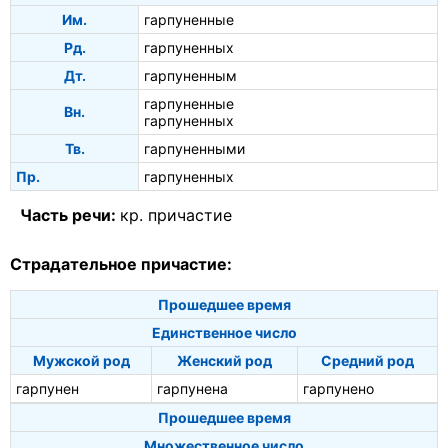
Им.
гарпуненные
Рд.
гарпуненных
Дт.
гарпуненным
гарпуненные
Вн.
гарпуненных
Тв.
гарпуненными
Пр.
гарпуненных
Часть речи:
кр. причастие
Страдательное причастие:
Прошедшее время
Единственное число
Мужской род
Женский род
Средний род
гарпунен
гарпунена
гарпунено
Прошедшее время
Множественное число