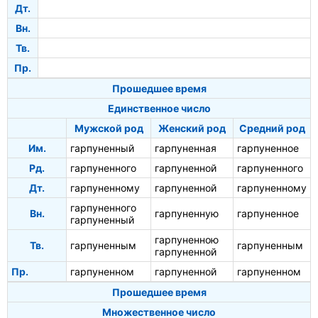
Дт.
Вн.
Тв.
Пр.
Прошедшее время
Единственное число
Мужской род
Женский род
Средний род
Им.
гарпуненный
гарпуненная
гарпуненное
Рд.
гарпуненного
гарпуненной
гарпуненного
Дт.
гарпуненному
гарпуненной
гарпуненному
гарпуненного
Вн.
гарпуненную
гарпуненное
гарпуненный
гарпуненною
Тв.
гарпуненным
гарпуненным
гарпуненной
Пр.
гарпуненном
гарпуненной
гарпуненном
Прошедшее время
Множественное число