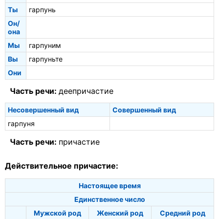
Ты
гарпунь
Он/
она
Мы
гарпуним
Вы
гарпуньте
Они
Часть речи:
деепричастие
Несовершенный вид
Совершенный вид
гарпуня
Часть речи:
причастие
Действительное причастие:
Настоящее время
Единственное число
Мужской род
Женский род
Средний род