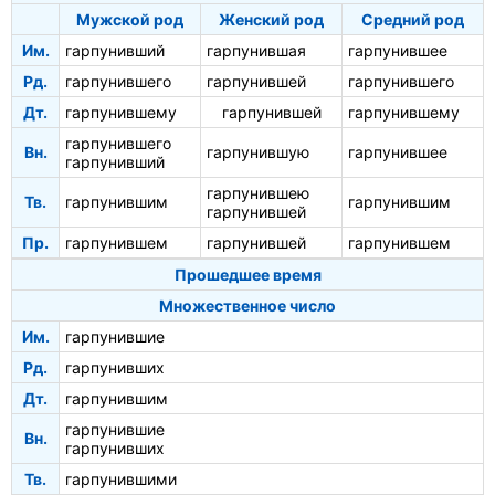
Мужской род
Женский род
Средний род
Им.
гарпунивший
гарпунившая
гарпунившее
Рд.
гарпунившего
гарпунившей
гарпунившего
Дт.
гарпунившему
гарпунившей
гарпунившему
гарпунившего
Вн.
гарпунившую
гарпунившее
гарпунивший
гарпунившею
Тв.
гарпунившим
гарпунившим
гарпунившей
Пр.
гарпунившем
гарпунившей
гарпунившем
Прошедшее время
Множественное число
Им.
гарпунившие
Рд.
гарпунивших
Дт.
гарпунившим
гарпунившие
Вн.
гарпунивших
Тв.
гарпунившими