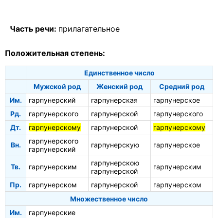
Часть речи:
прилагательное
Положительная степень:
Единственное число
Мужской род
Женский род
Средний род
Им.
гарпунерский
гарпунерская
гарпунерское
Рд.
гарпунерского
гарпунерской
гарпунерского
Дт.
гарпунерскому
гарпунерской
гарпунерскому
гарпунерского
Вн.
гарпунерскую
гарпунерское
гарпунерский
гарпунерскою
Тв.
гарпунерским
гарпунерским
гарпунерской
Пр.
гарпунерском
гарпунерской
гарпунерском
Множественное число
Им.
гарпунерские