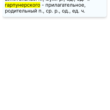
гарпунерского
- прилагательное,
родительный п., ср. p., од., ед. ч.