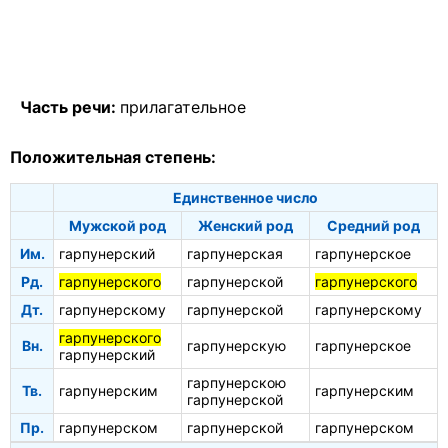
Часть речи:
прилагательное
Положительная степень:
Единственное число
Мужской род
Женский род
Средний род
Им.
гарпунерский
гарпунерская
гарпунерское
Рд.
гарпунерского
гарпунерской
гарпунерского
Дт.
гарпунерскому
гарпунерской
гарпунерскому
гарпунерского
Вн.
гарпунерскую
гарпунерское
гарпунерский
гарпунерскою
Тв.
гарпунерским
гарпунерским
гарпунерской
Пр.
гарпунерском
гарпунерской
гарпунерском