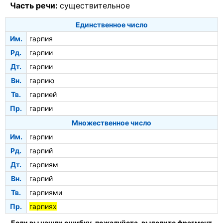
Часть речи:
существительное
Единственное число
Им.
гарпия
Рд.
гарпии
Дт.
гарпии
Вн.
гарпию
Тв.
гарпией
Пр.
гарпии
Множественное число
Им.
гарпии
Рд.
гарпий
Дт.
гарпиям
Вн.
гарпий
Тв.
гарпиями
Пр.
гарпиях
Если вы нашли ошибку, пожалуйста, выделите фрагмент